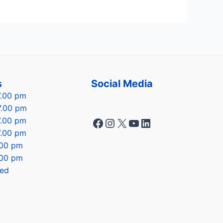
s
Social Media
7.00 pm
7.00 pm
Facebook
Instagram
X
YouTube
LinkedIn
7.00 pm
7.00 pm
7.00 pm
.00 pm
sed