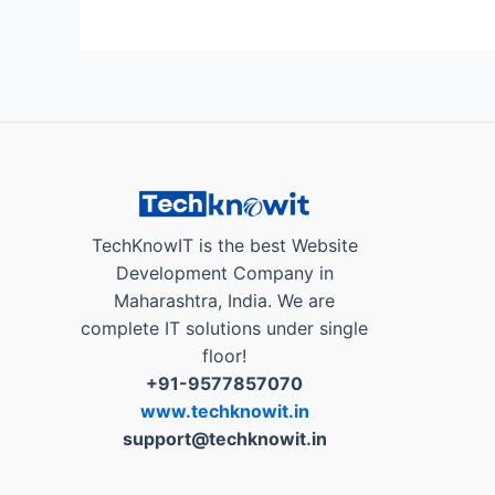
App
च्या
Google
Review
Magic
QR
Code
चे
महत्त्व
TechKnowIT is the best Website
!”
Development Company in
Maharashtra, India. We are
complete IT solutions under single
floor!
+91-9577857070
www.techknowit.in
support@techknowit.in