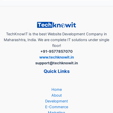
Special
Edition
:
भारतातील
डिजिटल
इलेक्शन
TechKnowIT is the best Website Development Company in
कॅम्पेनिंग
Maharashtra, India. We are complete IT solutions under single
सोल्यूशन
floor!
+91-9577857070
www.techknowit.in
support@techknowit.in
Quick Links
Home
About
Development
E-Commerce
Marketing