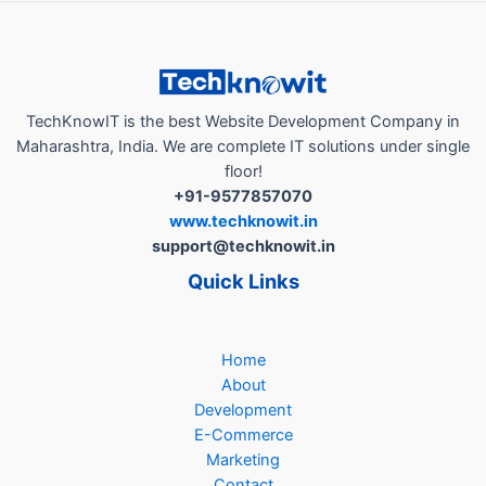
व्यवसायांसाठी
विश्वास
आणि
दृश्यमानता
कशी
TechKnowIT is the best Website Development Company in
वाढवते..!”
Maharashtra, India. We are complete IT solutions under single
floor!
+91-9577857070
www.techknowit.in
support@techknowit.in
Quick Links
Home
About
Development
E-Commerce
Marketing
Contact