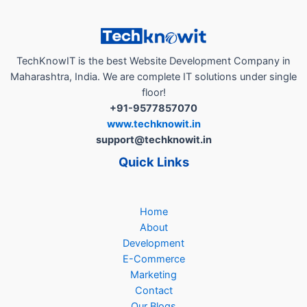
मार्केटिंग
के
साथ
आपका
TechKnowIT is the best Website Development Company in
बिज़नेस
Maharashtra, India. We are complete IT solutions under single
ग्रोथ
floor!
पार्टनर
+91-9577857070
!”
www.techknowit.in
support@techknowit.in
Quick Links
Home
About
Development
E-Commerce
Marketing
Contact
Our Blogs