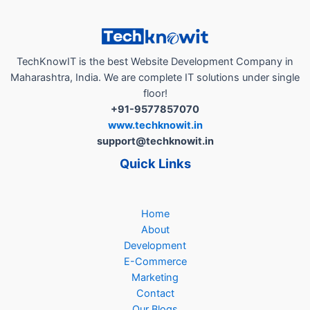
मार्केटिंग
के
साथ
आपका
TechKnowIT is the best Website Development Company in
बिज़नेस
Maharashtra, India. We are complete IT solutions under single
ग्रोथ
floor!
पार्टनर
+91-9577857070
!”
www.techknowit.in
support@techknowit.in
Quick Links
Home
About
Development
E-Commerce
Marketing
Contact
Our Blogs