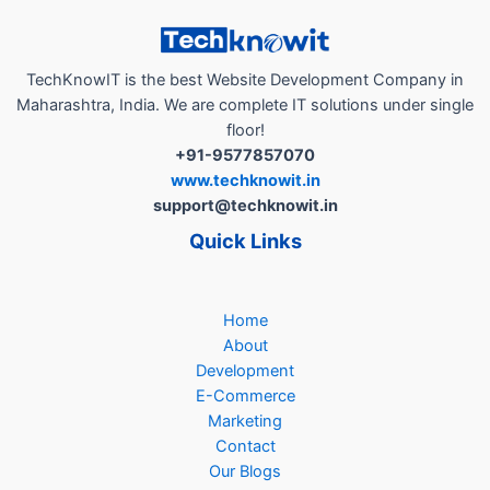
कोणताही
संबंध
का
TechKnowIT is the best Website Development Company in
नाही?”
Maharashtra, India. We are complete IT solutions under single
floor!
+91-9577857070
www.techknowit.in
support@techknowit.in
Quick Links
Home
About
Development
E-Commerce
Marketing
Contact
Our Blogs