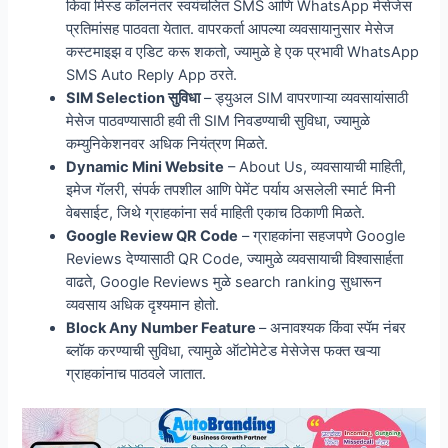
किंवा मिस्ड कॉलनंतर स्वयंचलित SMS आणि WhatsApp मेसेजेस
प्रतिमांसह पाठवता येतात. वापरकर्ता आपल्या व्यवसायानुसार मेसेज
कस्टमाइझ व एडिट करू शकतो, ज्यामुळे हे एक प्रभावी WhatsApp
SMS Auto Reply App ठरते.
SIM Selection
सुविधा
– ड्युअल SIM वापरणाऱ्या व्यवसायांसाठी
मेसेज पाठवण्यासाठी हवी ती SIM निवडण्याची सुविधा, ज्यामुळे
कम्युनिकेशनवर अधिक नियंत्रण मिळते.
Dynamic Mini Website
– About Us, व्यवसायाची माहिती,
इमेज गॅलरी, संपर्क तपशील आणि पेमेंट पर्याय असलेली स्मार्ट मिनी
वेबसाईट, जिथे ग्राहकांना सर्व माहिती एकाच ठिकाणी मिळते.
Google Review QR Code
– ग्राहकांना सहजपणे Google
Reviews देण्यासाठी QR Code, ज्यामुळे व्यवसायाची विश्वासार्हता
वाढते, Google Reviews मुळे search ranking सुधारून
व्यवसाय अधिक दृश्यमान होतो.
Block Any Number Feature
– अनावश्यक किंवा स्पॅम नंबर
ब्लॉक करण्याची सुविधा, त्यामुळे ऑटोमेटेड मेसेजेस फक्त खऱ्या
ग्राहकांनाच पाठवले जातात.