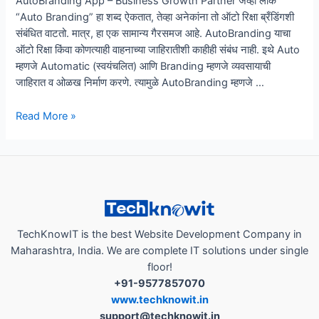
AutoBranding App – Business Growth Partner जेव्हा लोक
“Auto Branding” हा शब्द ऐकतात, तेव्हा अनेकांना तो ऑटो रिक्षा ब्रँडिंगशी
संबंधित वाटतो. मात्र, हा एक सामान्य गैरसमज आहे. AutoBranding याचा
ऑटो रिक्षा किंवा कोणत्याही वाहनाच्या जाहिरातीशी काहीही संबंध नाही. इथे Auto
म्हणजे Automatic (स्वयंचलित) आणि Branding म्हणजे व्यवसायाची
जाहिरात व ओळख निर्माण करणे. त्यामुळे AutoBranding म्हणजे …
“Auto
Read More »
Branding
म्हणजे
Auto
Rickshaw
Branding
नाही
–
TechKnowIT is the best Website Development Company in
याचा
Maharashtra, India. We are complete IT solutions under single
खरा
floor!
अर्थ
+91-9577857070
काय
www.techknowit.in
आहे?”
support@techknowit.in