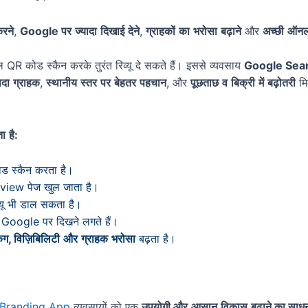
रने
,
Google
पर
ज्यादा
दिखाई
देने
,
ग्राहकों
का
भरोसा
बढ़ाने
और
अच्छी
ऑनल
ोड स्कैन करके तुरंत रिव्यू दे सकते हैं। इससे व्यवसाय
Google Sea
ादा
ग्राहक
,
स्थानीय
स्तर
पर
बेहतर
पहचान
, और
पूछताछ
व
बिक्री
में
बढ़ोतरी
मि
ा
है
:
ोड स्कैन करता है।
eview पेज खुल जाता है।
व्यू भी डाल सकता है।
प Google पर दिखने लगते हैं।
िंग
,
विज़िबिलिटी
और
ग्राहक
भरोसा
बढ़ता है।
Branding App
व्यवसायों को एक
उपयोगी और
आसान
विकास
बढ़ाने का साध