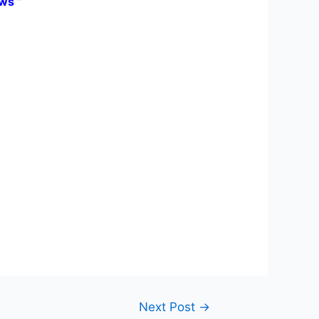
ws ”
Next Post
→