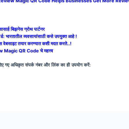
Review Magic QR Code Helps Businesses Get More Revie
र्ह बिझनेस ग्रोथ पार्टनर
 भारतातील व्यवसायांसाठी कसे उपयुक्त आहे !
वेबसाइट तयार करण्यात कशी मदत करते..!
Magic QR Code चे महत्त्व
िए
गए
अधिकृत
संपर्क
नंबर
और
लिंक
का
ही
उपयोग
करें
: