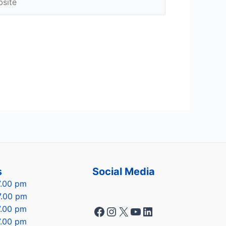
s
Social Media
7.00 pm
7.00 pm
Facebook
Instagram
X
YouTube
LinkedIn
7.00 pm
7.00 pm