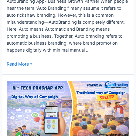
AutoBranding App- Business Growth Partner When people
hear the term “Auto Branding,” many assume it refers to
auto rickshaw branding. However, this is a common
misunderstanding—AutoBranding is completely different.
Here, Auto means Automatic and Branding means
promoting a business. Together, Auto branding refers to
automatic business branding, where brand promotion
happens digitally with minimal manual …
“Auto
Read More »
Branding
Is
Not
Auto
Rickshaw
Branding
–
Here’s
What
It