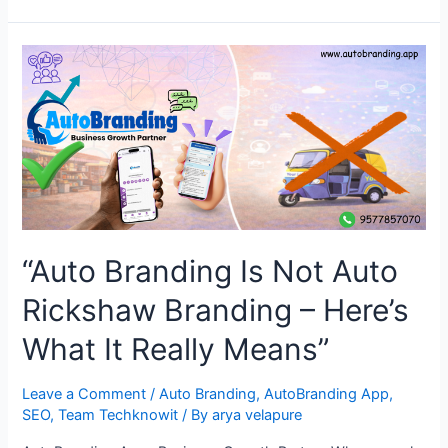
a
Mini
Website
Improves
Trust
&
Google
Visibility
for
Local
Businesses.”
“Auto Branding Is Not Auto
Rickshaw Branding – Here’s
What It Really Means”
Leave a Comment
/
Auto Branding
,
AutoBranding App
,
SEO
,
Team Techknowit
/ By
arya velapure