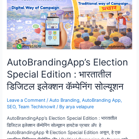
–
भारत
का
हाई-
टेक
डिजिटल
चुनाव
प्रचार
AutoBrandingApp’s Election
समाधान
Special Edition : भारतातील
डिजिटल इलेक्शन कॅम्पेनिंग सोल्यूशन
Leave a Comment
/
Auto Branding
,
AutoBranding App
,
SEO
,
Team Techknowit
/ By
arya velapure
AutoBrandingApp’s Election Special Edition : भारतातील
डिजिटल इलेक्शन कॅम्पेनिंग सोल्यूशन हायटेक प्रचार अ‍ॅप हे
AutoBrandingApp चे Election Special Edition असून, हे एक