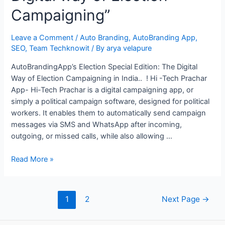
Campaigning”
Leave a Comment
/
Auto Branding
,
AutoBranding App
,
SEO
,
Team Techknowit
/ By
arya velapure
AutoBrandingApp’s Election Special Edition: The Digital
Way of Election Campaigning in India.. ! Hi -Tech Prachar
App- Hi-Tech Prachar is a digital campaigning app, or
simply a political campaign software, designed for political
workers. It enables them to automatically send campaign
messages via SMS and WhatsApp after incoming,
outgoing, or missed calls, while also allowing …
“HI-
Read More »
TECH
PRACHAR
App
Posts
1
2
Next Page
→
:
pagination
Digital