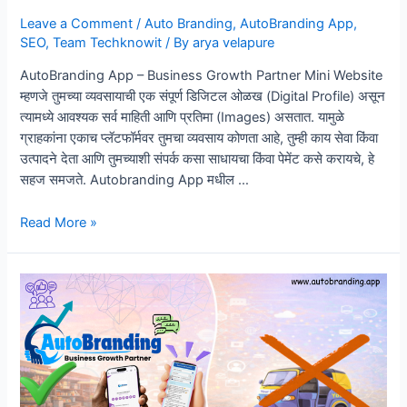
Leave a Comment
/
Auto Branding
,
AutoBranding App
,
SEO
,
Team Techknowit
/ By
arya velapure
AutoBranding App – Business Growth Partner Mini Website
म्हणजे तुमच्या व्यवसायाची एक संपूर्ण डिजिटल ओळख (Digital Profile) असून
त्यामध्ये आवश्यक सर्व माहिती आणि प्रतिमा (Images) असतात. यामुळे
ग्राहकांना एकाच प्लॅटफॉर्मवर तुमचा व्यवसाय कोणता आहे, तुम्ही काय सेवा किंवा
उत्पादने देता आणि तुमच्याशी संपर्क कसा साधायचा किंवा पेमेंट कसे करायचे, हे
सहज समजते. Autobranding App मधील …
“Mini
Read More »
Website
स्थानिक
व्यवसायांसाठी
विश्वास
आणि
दृश्यमानता
कशी
वाढवते..!”