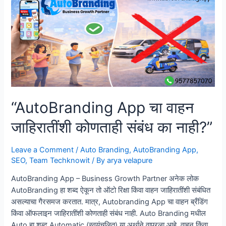
Branding
App”
“AutoBranding App चा वाहन
जाहिरातींशी कोणताही संबंध का नाही?”
Leave a Comment
/
Auto Branding
,
AutoBranding App
,
SEO
,
Team Techknowit
/ By
arya velapure
AutoBranding App – Business Growth Partner अनेक लोक
AutoBranding हा शब्द ऐकून तो ऑटो रिक्षा किंवा वाहन जाहिरातींशी संबंधित
असल्याचा गैरसमज करतात. मात्र, Autobranding App चा वाहन ब्रँडिंग
किंवा ऑफलाइन जाहिरातींशी कोणताही संबंध नाही. Auto Branding मधील
Auto हा शब्द Automatic (स्वयंचलित) या अर्थाने वापरला आहे, वाहन किंवा