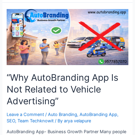
म्हणजे
Auto
Rickshaw
Branding
नाही
–
याचा
खरा
अर्थ
काय
“Why AutoBranding App Is
आहे?”
Not Related to Vehicle
Advertising”
Leave a Comment
/
Auto Branding
,
AutoBranding App
,
SEO
,
Team Techknowit
/ By
arya velapure
AutoBranding App- Business Growth Partner Many people