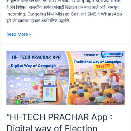
आधुनिक डिजिटल कॅम्पेनिंग अ‍ॅप / Political Campaign Software आहे.
हे अ‍ॅप विशेषतः राजकीय कार्यकर्त्यांसाठी डिझाइन करण्यात आले आहे. यामधून
Incoming, Outgoing किंवा Missed Call नंतर SMS व WhatsApp
द्वारे उमेदवाराचा प्रचार ऑटोमॅटिक पद्धतीने …
AutoBrandingApp’s
Read More »
Election
Special
Edition
:
भारतातील
डिजिटल
इलेक्शन
कॅम्पेनिंग
सोल्यूशन
“HI-TECH PRACHAR App :
Digital way of Election