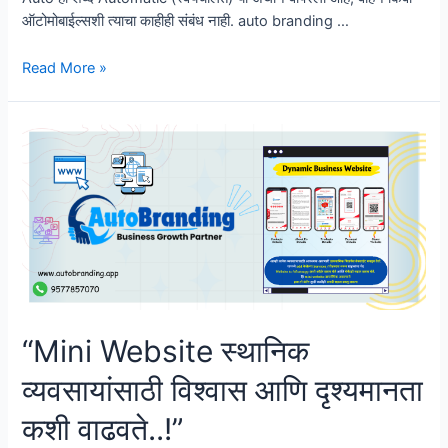
ऑटोमोबाईल्सशी त्याचा काहीही संबंध नाही. auto branding …
“AutoBranding
Read More »
App
चा
वाहन
जाहिरातींशी
कोणताही
संबंध
का
नाही?”
“Mini Website स्थानिक
व्यवसायांसाठी विश्वास आणि दृश्यमानता
कशी वाढवते..!”